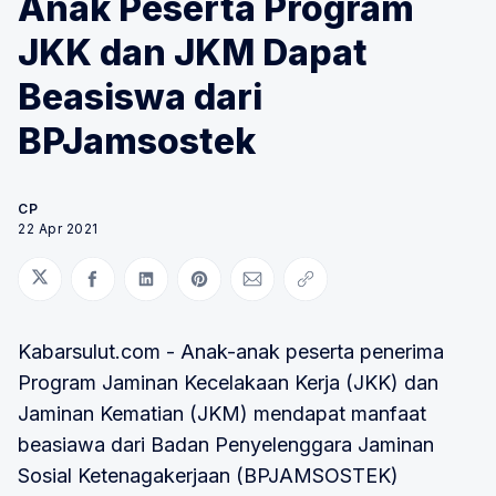
Anak Peserta Program
JKK dan JKM Dapat
Beasiswa dari
BPJamsostek
CP
22 Apr 2021
Bagikan di Twitter
Bagikan di Facebook
Bagikan di LinkedIn
Bagikan di Pinterest
Bagikan melalui Email
Salin tautan
Kabarsulut.com - Anak-anak peserta penerima
Program Jaminan Kecelakaan Kerja (JKK) dan
Jaminan Kematian (JKM) mendapat manfaat
beasiawa dari Badan Penyelenggara Jaminan
Sosial Ketenagakerjaan (BPJAMSOSTEK)