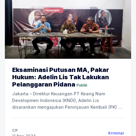
Eksaminasi Putusan MA, Pakar
Hukum: Adelin Lis Tak Lakukan
Pelanggaran Pidana
Publik
Jakarta – Direktur Keuangan PT Keang Nam
Developmen Indonesia (KNDI), Adelin Lis
disarankan mengajukan Peninjauan Kembali (PK) ke
Mahkamah Agung (MA). Usulan itu disarankan
Pakar Hukum Kehutanan Dr Sadino, SH, MH dan
Guru Besar Hukum Pidana Universitas Al-Azhar
CP
Kriminal
Indonesia Prof. Suparji Ahmad, dalam acara anotasi
11 Nov 2023