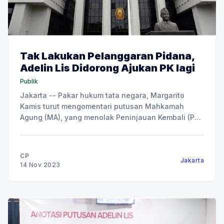
Tak Lakukan Pelanggaran Pidana,
Adelin Lis Didorong Ajukan PK lagi
Publik
Jakarta -- Pakar hukum tata negara, Margarito
Kamis turut mengomentari putusan Mahkamah
Agung (MA), yang menolak Peninjauan Kembali (PK)
Direktur Keuangan PT Keang Nam Developmen
Indonesia (KNDI), Adelin Lis. Dia mengatakan,
setiap narapidana atau ahli warisnya berhak
CP
Jakarta
mengajukan PK lebih dari satu kali, jika putusan
14 Nov 2023
pertama belum memenuhi rasa keadilan.