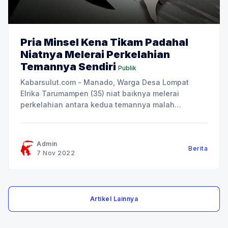
Pria Minsel Kena Tikam Padahal
Niatnya Melerai Perkelahian
Temannya Sendiri
Publik
Kabarsulut.com - Manado, Warga Desa Lompat
Elrika Tarumampen (35) niat baiknya melerai
perkelahian antara kedua temannya malah
berujung naas bagi dirinya sendiri. Korban
mengalami luka tikaman senjata tajam dibagian
perut yang dilakukan pelaku dnegan inisial R (23)
Admin
Berita
yang merupakan warga Desa Silian Kabupaten
7 Nov 2022
Minahasa Utara. Minggu (06/11) dini
Artikel Lainnya