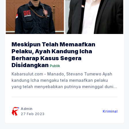
Meskipun Telah Memaafkan
Pelaku, Ayah Kandung Icha
Berharap Kasus Segera
Disidangkan
Publik
Kabarsulut.com - Manado, Stevano Tumewo Ayah
kandung Icha mengaku tela memaafkan pelaku
yang telah menyebabkan putrinya meninggal dunia.
Hal ini disampaikan melalui kuasa hukumnya
Reyner Timothy Danielt SH. Kini diketahui pelaku
berinisial M telah di tetapkan sebagai tersangka
Admin
Kriminal
dalam kasus kekerasaan seksual terhadap
27 Feb 2023
almarhumah CT atau adik Icha. Diakui