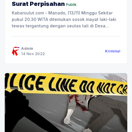
Surat Perpisahan
Publik
Kabarsulut.com - Manado, (13/11) Minggu Sekitar
pukul 20.30 WITA ditemukan sosok mayat laki-laki
tewas tergantung dengan seutas tali di Desa
Matungkas, Kecamatan Dimembe Minahasa Utara.
Pememuan Jasad yang sempat menggemparkan
warga sekitar yang diketahui bernama Effata
Admin
Kriminal
Sinadia Umur 21 Tahun. Pemicu Effata nekat
14 Nov 2022
melakukan tindakan tidak terpuji