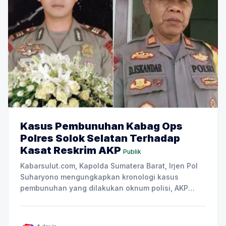
Kasus Pembunuhan Kabag Ops
Polres Solok Selatan Terhadap
Kasat Reskrim AKP
Publik
Kabarsulut.com, Kapolda Sumatera Barat, Irjen Pol
Suharyono mengungkapkan kronologi kasus
pembunuhan yang dilakukan oknum polisi, AKP
Dadang Iskandar (DI), terhadap korban yang juga
polisi, AKP Ryanto Ulil Anshar (RUA) yang menjabat
sebagai Kasat Reskrim Polres Solok Selatan. Pada