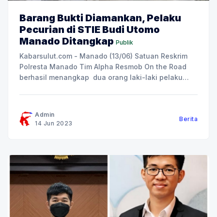
Barang Bukti Diamankan, Pelaku
Pecurian di STIE Budi Utomo
Manado Ditangkap
Publik
Kabarsulut.com - Manado (13/06) Satuan Reskrim
Polresta Manado Tim Alpha Resmob On the Road
berhasil menangkap dua orang laki-laki pelaku
pencurian di Manado. "Pencurian tersebut terjadi
pada bulan Mei 2023 silam, bertempat di Kelurahan
Teling Atas Lingkungan VI, Kecamatan Wanea
Admin
Berita
tepatnya di Sekolah STIE Budi Utomo"
14 Jun 2023