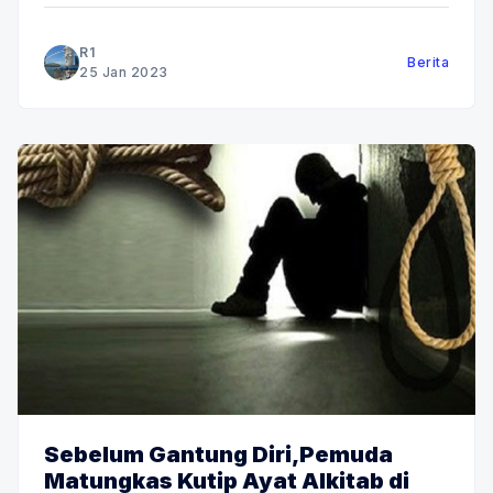
03.20.Wita yang digelar Reserse Kriminal (Reskrim)
Polres Minahasa pada hari Rabu, 25/01/2023.
R1
Berita
Dihadiri Kepala Seksi (Kasi) Tindak Pidana
25 Jan 2023
Sebelum Gantung Diri,Pemuda
Matungkas Kutip Ayat Alkitab di