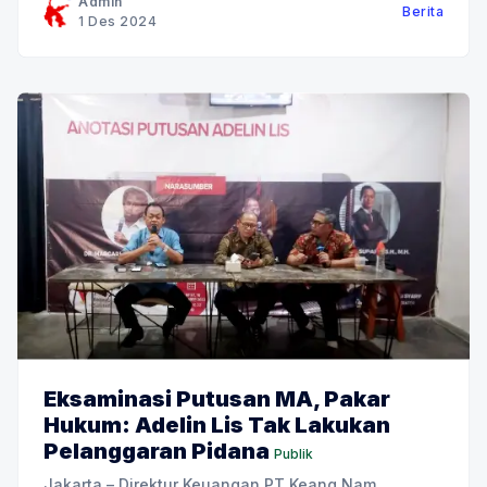
Admin
Berita
saat itu RUA sedang menyelidiki kasus terkait
1 Des 2024
adanya tambang ilegal jenis
Eksaminasi Putusan MA, Pakar
Hukum: Adelin Lis Tak Lakukan
Pelanggaran Pidana
Publik
Jakarta – Direktur Keuangan PT Keang Nam