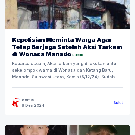
Kepolisian Meminta Warga Agar
Tetap Berjaga Setelah Aksi Tarkam
di Wonasa Manado
Publik
Kabarsulut.com, Aksi tarkam yang dilakukan antar
sekelompok warna di Wonasa dan Ketang Baru,
Manado, Sulawesi Utara, Kamis (5/12/24). Sudah
terdapat dua korban yang terkena senjata tajam
(panah wayer), satu diantaranya sudah dilarikan ke
rumah sakit. Kepolisian sudah tidak lagi melakukan
Admin
Sulut
penjagaan dan para warga sudah beraktivitas
8 Des 2024
kembali