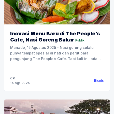
Inovasi Menu Baru di The People’s
Cafe, Nasi Goreng Bakar
Publik
Manado, 15 Agustus 2025 - Nasi goreng selalu
punya tempat spesial di hati dan perut para
pengunjung The People’s Cafe. Tapi kali ini, ada
yang berbeda, karena The People’s Cafe
menghadirkan inovasi terbaru: Nasi Goreng Bakar.
Tiga varian baru ini, Nasi Goreng Bakar Sei Matah,
CP
Bisnis
Nasi Goreng Bakar
15 Agt 2025