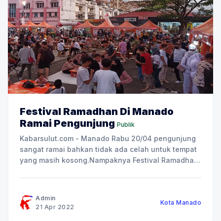
Festival Ramadhan Di Manado
Ramai Pengunjung
Publik
Kabarsulut.com - Manado Rabu 20/04 pengunjung
sangat ramai bahkan tidak ada celah untuk tempat
yang masih kosong.Nampaknya Festival Ramadhan
di Kawasan Megamas, Kota Manado, Sulawesi
Utara menjadi lokasi favorite warga saat Ramadhan
tahun ini. Dari pantauan Kabarsulut.com suasana
Admin
Kota Manado
masih ramai hingga pukul 21.00 bahkan sampai
21 Apr 2022