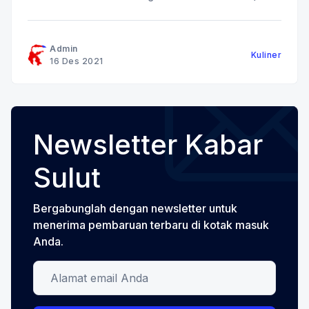
menggelar kegiatan Expo North Sulawesi
Tradisional Culinary Di Auditorium Prof Rudy Tenda.
Dengan tema "How to Encourage Local Tourism
Admin
Kuliner
Iroductivity in North Sulawesi Durinh the Pandemic"
16 Des 2021
kegiatan ini merupakan bagian
Newsletter Kabar
Sulut
Bergabunglah dengan newsletter untuk
menerima pembaruan terbaru di kotak masuk
Anda.
Alamat email Anda