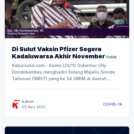
Di Sulut Vaksin Pfizer Segera
Kadaluwarsa Akhir November
Publik
Kabarsulut.com - Kamis,(25/11) Gubernur Olly
Dondokambey menghadiri Sidang Majelis Sinode
Tahunan (SMST) yang ke 34 GMIM di daerah
Tombatu Barat Kabupaten Minahasa Tenggara.
Dalam kesempatan itu Olly Dondokambey
menegaskan kembali mengenai vaksin Covid-19
Admin
COVID-19
jenis pfizer yang dimiliki sulut akan kadaluawarsa
25 Nov 2021
pada 28 November 2021. Gubernur Olly
Dondokambey