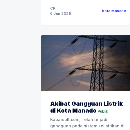
(Persero) atau Pelindo Regional 4
Manado menggelar penghijauan.
CP
Kota Manado
Aksi nyata itu diwujudkan dengan
6 Jun 2025
melakukan penanaman sebanyak
total 750 jenis tanaman keras secara
bertahap di berbagai lokasi
strategis. Tanaman keras
adalah istilah untuk
Akibat Gangguan Listrik
di Kota Manado
Publik
Kabarsult.com, Telah terjadi
gangguan pada sistem kelistrikan di