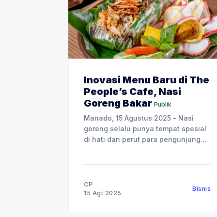
Inovasi Menu Baru di The
People’s Cafe, Nasi
Goreng Bakar
Publik
Manado, 15 Agustus 2025 - Nasi
goreng selalu punya tempat spesial
di hati dan perut para pengunjung
The People’s Cafe. Tapi kali ini, ada
yang berbeda, karena The People’s
Cafe menghadirkan inovasi terbaru:
Nasi Goreng Bakar. Tiga varian baru
CP
Bisnis
ini, Nasi Goreng Bakar Sei Matah,
15 Agt 2025
Nasi Goreng Bakar