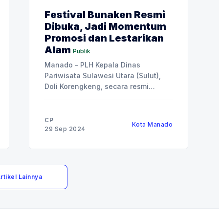
Festival Bunaken Resmi
Dibuka, Jadi Momentum
Promosi dan Lestarikan
Alam
Publik
Manado – PLH Kepala Dinas
Pariwisata Sulawesi Utara (Sulut),
Doli Korengkeng, secara resmi
membuka Festival Bunaken tahun
2024, pada Sabtu (28/9). Festival
yang bertajuk “Creat A Magical
CP
Kota Manado
Bunaken” itu agenda tahunan yang
29 Sep 2024
rutin digelar sebagai wadah promosi
kekayaan alam bawah laut di Sulut.
Dalam sambutannya, Doli menyebut
jika pelaksanaan Festival
rtikel Lainnya