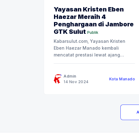
Yayasan Kristen Eben
Haezar Meraih 4
Penghargaan di Jambore
GTK Sulut
Publik
Kabarsulut.com, Yayasan Kristen
Eben Haezar Manado kembali
mencatat prestasi lewat ajang
Jambore Guru dan Tenaga
Kependidikan (GTK) Hebat 2024 di
Provinsi Sulawesi Utara. Pada
Admin
Kota Manado
kesempatan kali ini 4 sekolah yang
14 Nov 2024
di naungi Yayasan Kristen Eben
Haezar Manado, yakni TK Kristen
Eben Haezar Manado, SD Kristen
Eben Haezar 1 Manado,
A