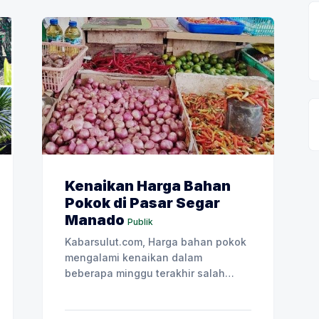
Program ini dirancang untuk
menjawab berbagai kebutuhan
calon pengantin, dengan benefit
menarik, termasuk
Kenaikan Harga Bahan
Pokok di Pasar Segar
Manado
Publik
Kabarsulut.com, Harga bahan pokok
mengalami kenaikan dalam
beberapa minggu terakhir salah
satunya di Pasar Segar Manado.
Kenaikan harga ini di akibatkan stok