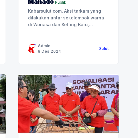
Manado
Publik
Kabarsulut.com, Aksi tarkam yang
dilakukan antar sekelompok warna
di Wonasa dan Ketang Baru,
Manado, Sulawesi Utara, Kamis
(5/12/24). Sudah terdapat dua
korban yang terkena senjata tajam
Admin
Sulut
(panah wayer), satu diantaranya
8 Des 2024
sudah dilarikan ke rumah sakit.
Kepolisian sudah tidak lagi
melakukan penjagaan dan para
warga sudah beraktivitas kembali