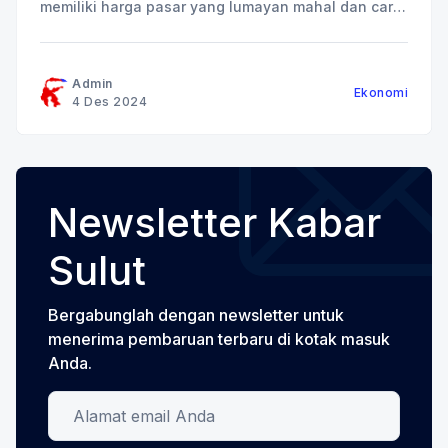
memiliki harga pasar yang lumayan mahal dan cara
tanam yang mudah, tetapi tanaman ini tidak
sembarangan tumbuh. Karena mudah layu jika
terkena matahari secara langsung. Tanaman nilam
Admin
Ekonomi
bisa dipanen setelah melewati 5-6 bulan untuk
4 Des 2024
panen pertama, dan
Newsletter Kabar
Sulut
Bergabunglah dengan newsletter untuk
menerima pembaruan terbaru di kotak masuk
Anda.
Alamat email Anda