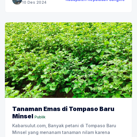
penetapan hasil Pilkada oleh Komisi Pemilihan
10 Des 2024
Umum (KPU). "Proses Demokrasi telah kita jalani
bersama. Ini adalah
Tanaman Emas di Tompaso Baru
Minsel
Publik
Kabarsulut.com, Banyak petani di Tompaso Baru
Minsel yang menanam tanaman nilam karena