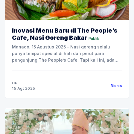
Inovasi Menu Baru di The People’s
Cafe, Nasi Goreng Bakar
Publik
Manado, 15 Agustus 2025 - Nasi goreng selalu
punya tempat spesial di hati dan perut para
pengunjung The People’s Cafe. Tapi kali ini, ada
yang berbeda, karena The People’s Cafe
menghadirkan inovasi terbaru: Nasi Goreng Bakar.
Tiga varian baru ini, Nasi Goreng Bakar Sei Matah,
CP
Bisnis
Nasi Goreng Bakar
15 Agt 2025