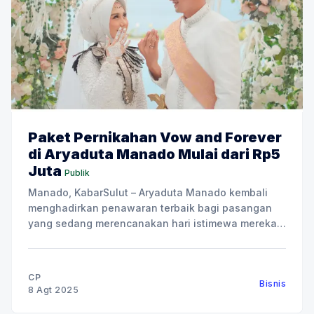
Paket Pernikahan Vow and Forever
di Aryaduta Manado Mulai dari Rp5
Juta
Publik
Manado, KabarSulut – Aryaduta Manado kembali
menghadirkan penawaran terbaik bagi pasangan
yang sedang merencanakan hari istimewa mereka,
bertajuk “Vow and Forever”. Vow and Forever
tersedia dalam tiga pilihan paket utama:
Engagement, Lestari Akad Nikah, dan Resepsi
CP
Bisnis
Megah Mahligai. Program ini dirancang untuk
8 Agt 2025
menjawab berbagai kebutuhan calon pengantin,