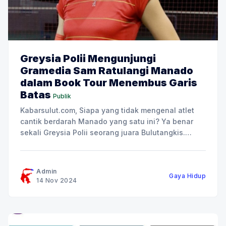
Greysia Polii Mengunjungi
Gramedia Sam Ratulangi Manado
dalam Book Tour Menembus Garis
Batas
Publik
Kabarsulut.com, Siapa yang tidak mengenal atlet
cantik berdarah Manado yang satu ini? Ya benar
sekali Greysia Polii seorang juara Bulutangkis.
Greysia Polii adalah mantan pemain bulu tangkis
Indonesia pada nomor ganda putri. Atlet berdarah
Minahasa ini adalah putri dari pasangan Willy Polii
Admin
Gaya Hidup
dan Evie Pakasi. Ia mulai bergabung di
14 Nov 2024