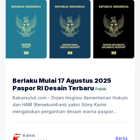
Berlaku Mulai 17 Agustus 2025
Paspor RI Desain Terbaru
Publik
Kabarsulut.com - Dirjen Imigrasi Kementerian Hukum
dan HAM (Kemekumham) yakni Silmy Karim
mengatakan pergantian desain warna paspor
Indonesia akan mulai berlakukan pada 17 Agustus
2025. Akan tetapi warna dan desain baru paspor
Indonesia tersebut akan diumumkan pada 17
Admin
Berita
Agustus ini bertepatan dengan perayaan