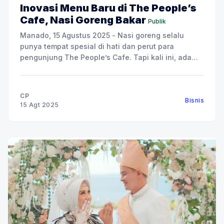
Inovasi Menu Baru di The People’s
Cafe, Nasi Goreng Bakar
Publik
Manado, 15 Agustus 2025 - Nasi goreng selalu
punya tempat spesial di hati dan perut para
pengunjung The People’s Cafe. Tapi kali ini, ada
yang berbeda, karena The People’s Cafe
menghadirkan inovasi terbaru: Nasi Goreng Bakar.
Tiga varian baru ini, Nasi Goreng Bakar Sei Matah,
CP
Bisnis
Nasi Goreng Bakar
15 Agt 2025