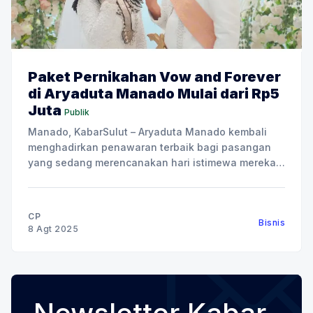
Paket Pernikahan Vow and Forever
di Aryaduta Manado Mulai dari Rp5
Juta
Publik
Manado, KabarSulut – Aryaduta Manado kembali
menghadirkan penawaran terbaik bagi pasangan
yang sedang merencanakan hari istimewa mereka,
bertajuk “Vow and Forever”. Vow and Forever
tersedia dalam tiga pilihan paket utama:
Engagement, Lestari Akad Nikah, dan Resepsi
CP
Bisnis
Megah Mahligai. Program ini dirancang untuk
8 Agt 2025
menjawab berbagai kebutuhan calon pengantin,
dengan benefit menarik, termasuk