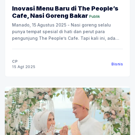
Inovasi Menu Baru di The People’s
Cafe, Nasi Goreng Bakar
Publik
Manado, 15 Agustus 2025 - Nasi goreng selalu
punya tempat spesial di hati dan perut para
pengunjung The People’s Cafe. Tapi kali ini, ada
yang berbeda, karena The People’s Cafe
menghadirkan inovasi terbaru: Nasi Goreng Bakar.
Tiga varian baru ini, Nasi Goreng Bakar Sei Matah,
CP
Bisnis
Nasi Goreng Bakar
15 Agt 2025