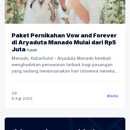
Paket Pernikahan Vow and Forever
di Aryaduta Manado Mulai dari Rp5
Juta
Publik
Manado, KabarSulut – Aryaduta Manado kembali
menghadirkan penawaran terbaik bagi pasangan
yang sedang merencanakan hari istimewa mereka,
bertajuk “Vow and Forever”. Vow and Forever
tersedia dalam tiga pilihan paket utama:
Engagement, Lestari Akad Nikah, dan Resepsi
CP
Bisnis
Megah Mahligai. Program ini dirancang untuk
8 Agt 2025
menjawab berbagai kebutuhan calon pengantin,
dengan benefit menarik, termasuk