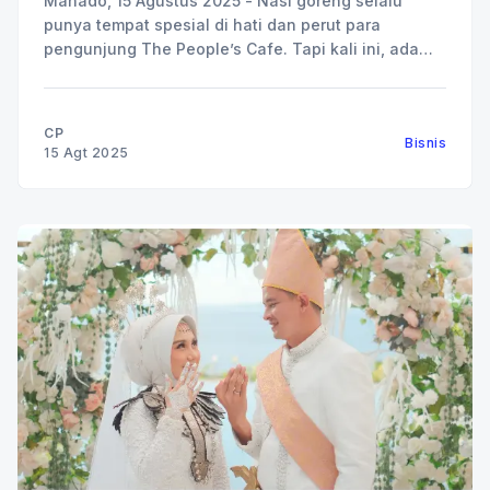
Manado, 15 Agustus 2025 - Nasi goreng selalu
punya tempat spesial di hati dan perut para
pengunjung The People’s Cafe. Tapi kali ini, ada
yang berbeda, karena The People’s Cafe
menghadirkan inovasi terbaru: Nasi Goreng Bakar.
Tiga varian baru ini, Nasi Goreng Bakar Sei Matah,
CP
Bisnis
Nasi Goreng Bakar
15 Agt 2025