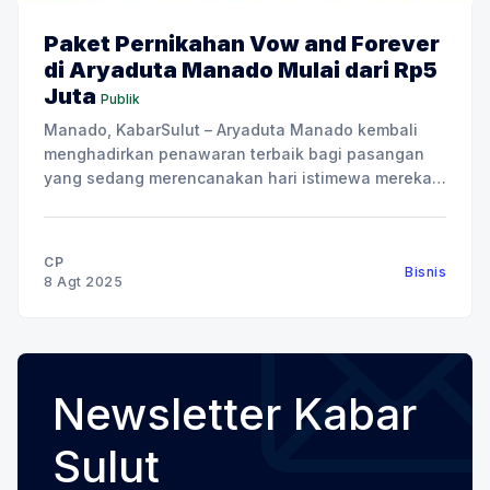
Paket Pernikahan Vow and Forever
di Aryaduta Manado Mulai dari Rp5
Juta
Publik
Manado, KabarSulut – Aryaduta Manado kembali
menghadirkan penawaran terbaik bagi pasangan
yang sedang merencanakan hari istimewa mereka,
bertajuk “Vow and Forever”. Vow and Forever
tersedia dalam tiga pilihan paket utama:
Engagement, Lestari Akad Nikah, dan Resepsi
CP
Bisnis
Megah Mahligai. Program ini dirancang untuk
8 Agt 2025
menjawab berbagai kebutuhan calon pengantin,
dengan benefit menarik, termasuk
Newsletter Kabar
Sulut