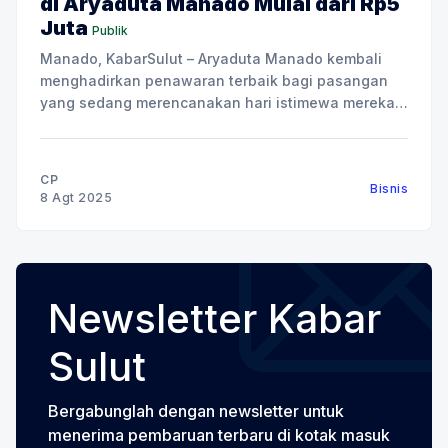
di Aryaduta Manado Mulai dari Rp5
Juta
Publik
Manado, KabarSulut – Aryaduta Manado kembali
menghadirkan penawaran terbaik bagi pasangan
yang sedang merencanakan hari istimewa mereka,
bertajuk “Vow and Forever”. Vow and Forever
tersedia dalam tiga pilihan paket utama:
Engagement, Lestari Akad Nikah, dan Resepsi
CP
Bisnis
Megah Mahligai. Program ini dirancang untuk
8 Agt 2025
menjawab berbagai kebutuhan calon pengantin,
dengan benefit menarik, termasuk
Newsletter Kabar
Sulut
Bergabunglah dengan newsletter untuk
menerima pembaruan terbaru di kotak masuk