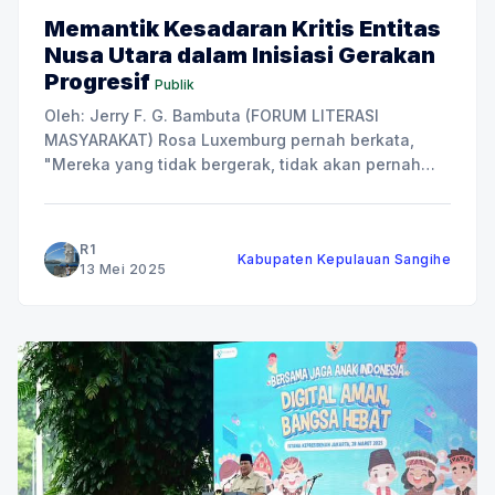
Memantik Kesadaran Kritis Entitas
Nusa Utara dalam Inisiasi Gerakan
Progresif
Publik
Oleh: Jerry F. G. Bambuta (FORUM LITERASI
MASYARAKAT) Rosa Luxemburg pernah berkata,
"Mereka yang tidak bergerak, tidak akan pernah
menyadari bahwa mereka dirantai". Perkataan
tersebut merupakan kritik tajam terhadap kondisi
masyarakat apatis dan pesimis yang sadar/tidak
R1
Kabupaten Kepulauan Sangihe
sadar sementara di pasung oleh kondisi feodalis,
13 Mei 2025
inferior, marginalisasi dan ketimpangan