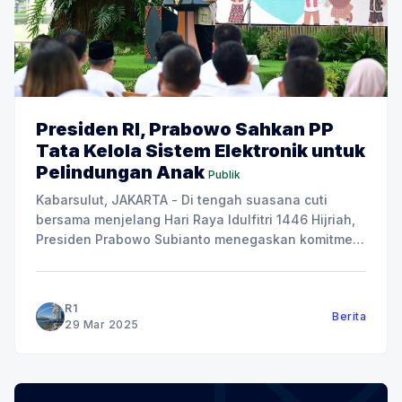
Presiden RI, Prabowo Sahkan PP
Tata Kelola Sistem Elektronik untuk
Pelindungan Anak
Publik
Kabarsulut, JAKARTA - Di tengah suasana cuti
bersama menjelang Hari Raya Idulfitri 1446 Hijriah,
Presiden Prabowo Subianto menegaskan komitmen
pemerintah dalam perlindungan anak dengan
meresmikan Peraturan Pemerintah (PP) tentang
Tata Kelola Penyelenggara Sistem Elektronik dalam
R1
Berita
Pelindungan Anak. Acara peresmian berlangsung di
29 Mar 2025
halaman Istana Merdeka, Jakarta, pada Jumat
(28/3). Presiden