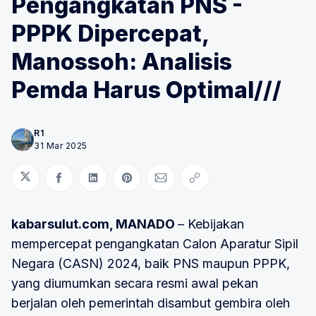
Pengangkatan PNS -
PPPK Dipercepat,
Manossoh: Analisis
Pemda Harus Optimal///
R1
31 Mar 2025
Bagikan di Twitter
Bagikan di Facebook
Bagikan di LinkedIn
Bagikan di Pinterest
Bagikan melalui Email
Salin tautan
kabarsulut.com, MANADO
– Kebijakan
mempercepat pengangkatan Calon Aparatur Sipil
Negara (CASN) 2024, baik PNS maupun PPPK,
yang diumumkan secara resmi awal pekan
berjalan oleh pemerintah disambut gembira oleh