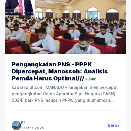
Pengangkatan PNS - PPPK
Dipercepat, Manossoh: Analisis
Pemda Harus Optimal///
Publik
kabarsulut.com, MANADO – Kebijakan mempercepat
pengangkatan Calon Aparatur Sipil Negara (CASN)
2024, baik PNS maupun PPPK, yang diumumkan
secara resmi awal pekan berjalan oleh pemerintah
disambut gembira oleh masyarakat Indonesia.
Terutama masyarakat di daerah yang sudah bersiap
R1
Berita
mengikuti seleksi. Terhadap pengumuman soal
31 Mar 2025