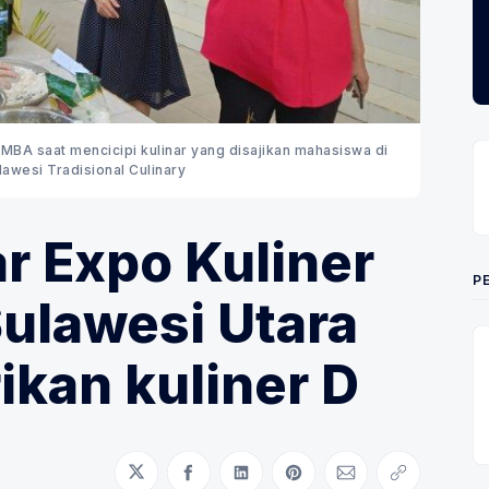
MBA saat mencicipi kulinar yang disajikan mahasiswa di
awesi Tradisional Culinary
r Expo Kuliner
P
Sulawesi Utara
ikan kuliner D
Bagikan di Twitter
Bagikan di Facebook
Bagikan di LinkedIn
Bagikan di Pinterest
Bagikan melalui
Salin taut