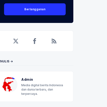
Berlangganan
Twitter
Facebook
RSS
ENULIS →
Admin
Media digital berita Indonesia
dan dunia terbaru, dan
terpercaya.
 Email
an