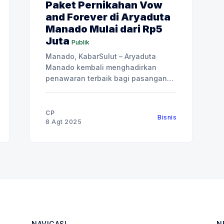
Paket Pernikahan Vow
and Forever di Aryaduta
Manado Mulai dari Rp5
Juta
Publik
Manado, KabarSulut – Aryaduta
Manado kembali menghadirkan
penawaran terbaik bagi pasangan
yang sedang merencanakan hari
istimewa mereka, bertajuk “Vow and
Forever”. Vow and Forever tersedia
CP
Bisnis
dalam tiga pilihan paket utama:
8 Agt 2025
Engagement, Lestari Akad Nikah,
dan Resepsi Megah Mahligai.
Program ini dirancang untuk
menjawab berbagai kebutuhan
calon pengantin, dengan benefit
menarik, termasuk
NAVIGASI
N