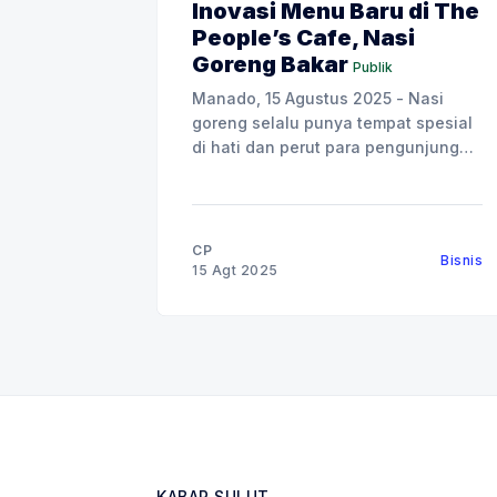
Inovasi Menu Baru di The
People’s Cafe, Nasi
Goreng Bakar
Publik
Manado, 15 Agustus 2025 - Nasi
goreng selalu punya tempat spesial
di hati dan perut para pengunjung
The People’s Cafe. Tapi kali ini, ada
yang berbeda, karena The People’s
Cafe menghadirkan inovasi terbaru:
Nasi Goreng Bakar. Tiga varian baru
CP
Bisnis
ini, Nasi Goreng Bakar Sei Matah,
15 Agt 2025
Nasi Goreng Bakar
KABAR SULUT