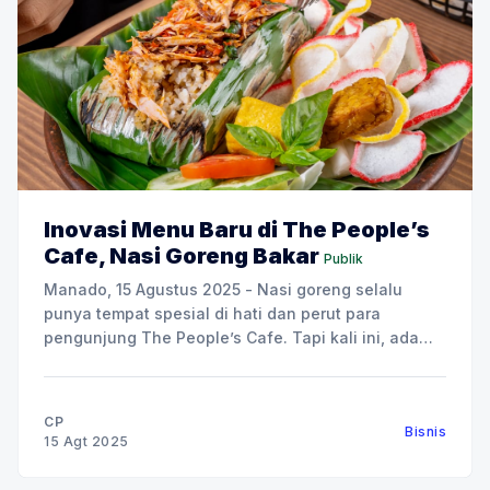
Inovasi Menu Baru di The People’s
Cafe, Nasi Goreng Bakar
Publik
Manado, 15 Agustus 2025 - Nasi goreng selalu
punya tempat spesial di hati dan perut para
pengunjung The People’s Cafe. Tapi kali ini, ada
yang berbeda, karena The People’s Cafe
menghadirkan inovasi terbaru: Nasi Goreng Bakar.
Tiga varian baru ini, Nasi Goreng Bakar Sei Matah,
CP
Bisnis
Nasi Goreng Bakar
15 Agt 2025