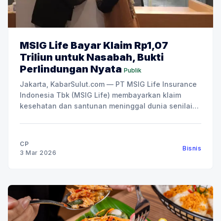
MSIG Life Bayar Klaim Rp1,07
Triliun untuk Nasabah, Bukti
Perlindungan Nyata
Publik
Jakarta, KabarSulut.com — PT MSIG Life Insurance
Indonesia Tbk (MSIG Life) membayarkan klaim
kesehatan dan santunan meninggal dunia senilai
Rp1,07 triliun sepanjang 2025. Nilai tersebut
mencakup biaya perawatan bagi nasabah yang
menghadapi risiko kesehatan serta santunan bagi
CP
Bisnis
keluarga yang kehilangan orang terkasih.
3 Mar 2026
Pembayaran klaim tersebut berlangsung di tengah
lonjakan