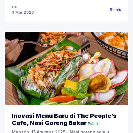
menghadapi risiko kesehatan serta santunan bagi
CP
Bisnis
keluarga yang kehilangan orang terkasih.
3 Mar 2026
Pembayaran klaim tersebut berlangsung di tengah
lonjakan
Inovasi Menu Baru di The People’s
Cafe, Nasi Goreng Bakar
Publik
Manado, 15 Agustus 2025 - Nasi goreng selalu