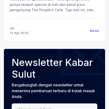
punya tempat spesial di hati dan perut para
pengunjung The People’s Cafe. Tapi kali ini, ada
yang berbeda, karena The People’s Cafe
menghadirkan inovasi terbaru: Nasi Goreng Bakar.
Tiga varian baru ini, Nasi Goreng Bakar Sei Matah,
CP
Bisnis
Nasi Goreng Bakar
15 Agt 2025
Newsletter Kabar
Sulut
Bergabunglah dengan newsletter untuk
menerima pembaruan terbaru di kotak masuk
Anda.
Alamat email Anda