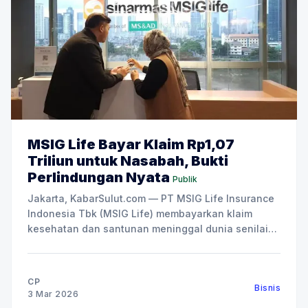
MSIG Life Bayar Klaim Rp1,07
Triliun untuk Nasabah, Bukti
Perlindungan Nyata
Publik
Jakarta, KabarSulut.com — PT MSIG Life Insurance
Indonesia Tbk (MSIG Life) membayarkan klaim
kesehatan dan santunan meninggal dunia senilai
Rp1,07 triliun sepanjang 2025. Nilai tersebut
mencakup biaya perawatan bagi nasabah yang
menghadapi risiko kesehatan serta santunan bagi
CP
Bisnis
keluarga yang kehilangan orang terkasih.
3 Mar 2026
Pembayaran klaim tersebut berlangsung di tengah