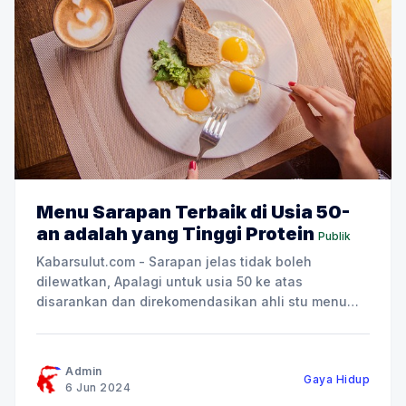
Menu Sarapan Terbaik di Usia 50-
an adalah yang Tinggi Protein
Publik
Kabarsulut.com - Sarapan jelas tidak boleh
dilewatkan, Apalagi untuk usia 50 ke atas
disarankan dan direkomendasikan ahli stu menu
sarapan terbaik, Apa itu? Seiring berjalannya waktu
dengan pertambahan usia, tubuh mengalami
banyak perubahan mulai dari elemen sel,otot,
Admin
Gaya Hidup
hingga tulang.Proses perubahan tidak bisa
6 Jun 2024
dihentikan tapi dengan pola makan