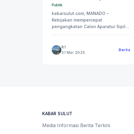
Publik
kabarsulut.com, MANADO –
Kebijakan mempercepat
pengangkatan Calon Aparatur Sipil
Negara (CASN) 2024, baik PNS
maupun PPPK, yang diumumkan
secara resmi awal pekan berjalan
R1
Berita
oleh pemerintah disambut gembira
31 Mar 2025
oleh masyarakat Indonesia.
Terutama masyarakat di daerah
yang sudah bersiap mengikuti
seleksi. Terhadap pengumuman soal
pengangkatan CASN tersebut,
pemerintah pusat berharap
ditindaklanjuti oleh
KABAR SULUT
Media Informasi Berita Terkini