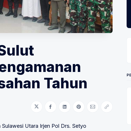
Sulut
Pengamanan
P
sahan Tahun
Bagikan di Twitter
Bagikan di Facebook
Bagikan di LinkedIn
Bagikan di Pinterest
Bagikan melalui
Salin taut
 Sulawesi Utara Irjen Pol Drs. Setyo