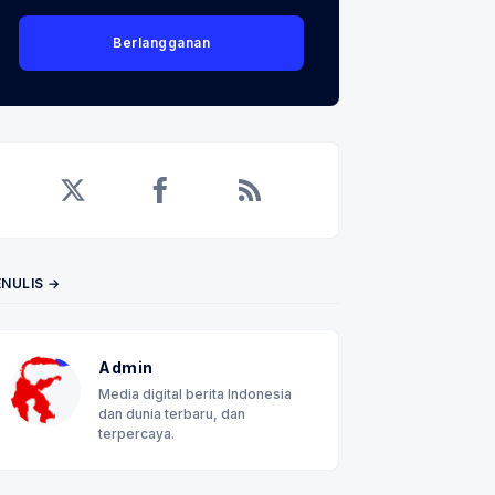
Berlangganan
Twitter
Facebook
RSS
ENULIS →
Admin
Media digital berita Indonesia
 Email
an
dan dunia terbaru, dan
terpercaya.