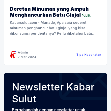
Deretan Minuman yang Ampuh
Menghancurkan Batu Ginjal
Publik
Kabarsulut.com - Manado, Apa saja sederet
minuman penghancur batu ginjal yang bisa
dikonsumsi penderitanya? Perlu diketahui batu
ginjal merupakan potongan kecil mineral yang
menumpuk akibat bahan kimia dalam urine.
Beberapa gejala batu ginjal di antarannya nyeri
Admin
Tips Kesehatan
pada punggung bagian bawah, urine berdarah,
7 Mar 2024
mual, demam, dan urine keruh. Batu ginjal
Newsletter Kabar
Sulut
Bergabunglah dengan newsletter untuk