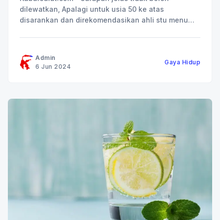
dilewatkan, Apalagi untuk usia 50 ke atas
disarankan dan direkomendasikan ahli stu menu
sarapan terbaik, Apa itu? Seiring berjalannya waktu
dengan pertambahan usia, tubuh mengalami
banyak perubahan mulai dari elemen sel,otot,
Admin
Gaya Hidup
hingga tulang.Proses perubahan tidak bisa
6 Jun 2024
dihentikan tapi dengan pola makan