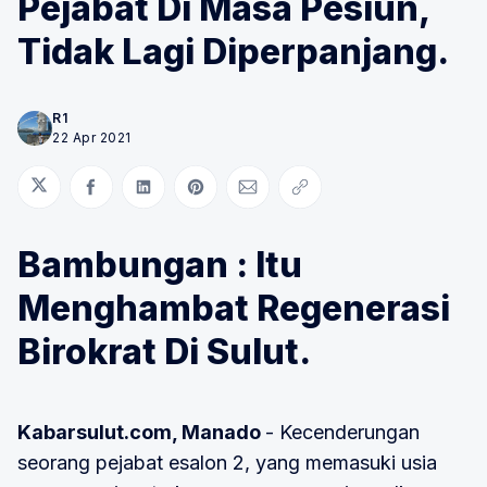
Pejabat Di Masa Pesiun,
Tidak Lagi Diperpanjang.
R1
22 Apr 2021
Bagikan di Twitter
Bagikan di Facebook
Bagikan di LinkedIn
Bagikan di Pinterest
Bagikan melalui Email
Salin tautan
Bambungan : Itu
Menghambat Regenerasi
Birokrat Di Sulut.
Kabarsulut.com, Manado
- Kecenderungan
seorang pejabat esalon 2, yang memasuki usia