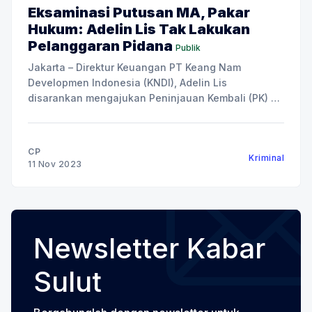
Eksaminasi Putusan MA, Pakar
Hukum: Adelin Lis Tak Lakukan
Pelanggaran Pidana
Publik
Jakarta – Direktur Keuangan PT Keang Nam
Developmen Indonesia (KNDI), Adelin Lis
disarankan mengajukan Peninjauan Kembali (PK) ke
Mahkamah Agung (MA). Usulan itu disarankan
Pakar Hukum Kehutanan Dr Sadino, SH, MH dan
Guru Besar Hukum Pidana Universitas Al-Azhar
CP
Kriminal
Indonesia Prof. Suparji Ahmad, dalam acara anotasi
11 Nov 2023
putusan Adelin Lis yang digelar di
Newsletter Kabar
Sulut