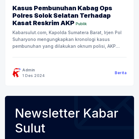
Kasus Pembunuhan Kabag Ops
Polres Solok Selatan Terhadap
Kasat Reskrim AKP
Publik
Kabarsulut.com, Kapolda Sumatera Barat, Irjen Pol
Suharyono mengungkapkan kronologi kasus
pembunuhan yang dilakukan oknum polisi, AKP
Dadang Iskandar (DI), terhadap korban yang juga
polisi, AKP Ryanto Ulil Anshar (RUA) yang menjabat
sebagai Kasat Reskrim Polres Solok Selatan. Pada
Admin
Berita
saat itu RUA sedang menyelidiki kasus terkait
1 Des 2024
adanya tambang ilegal jenis
Newsletter Kabar
Sulut