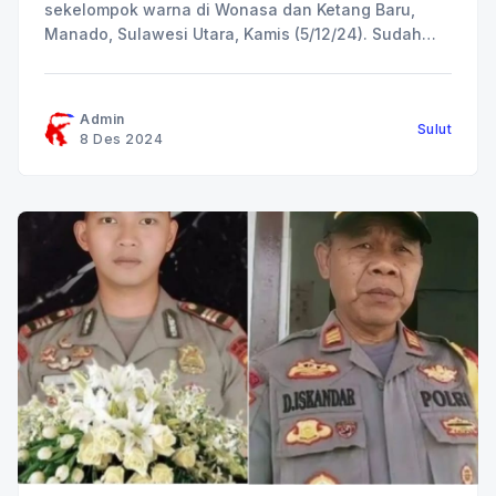
sekelompok warna di Wonasa dan Ketang Baru,
Manado, Sulawesi Utara, Kamis (5/12/24). Sudah
terdapat dua korban yang terkena senjata tajam
(panah wayer), satu diantaranya sudah dilarikan ke
rumah sakit. Kepolisian sudah tidak lagi melakukan
Admin
Sulut
penjagaan dan para warga sudah beraktivitas
8 Des 2024
kembali