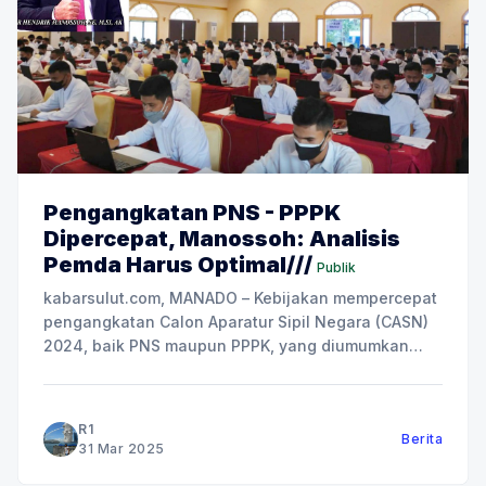
Pengangkatan PNS - PPPK
Dipercepat, Manossoh: Analisis
Pemda Harus Optimal///
Publik
kabarsulut.com, MANADO – Kebijakan mempercepat
pengangkatan Calon Aparatur Sipil Negara (CASN)
2024, baik PNS maupun PPPK, yang diumumkan
secara resmi awal pekan berjalan oleh pemerintah
disambut gembira oleh masyarakat Indonesia.
Terutama masyarakat di daerah yang sudah bersiap
R1
Berita
mengikuti seleksi. Terhadap pengumuman soal
31 Mar 2025
pengangkatan CASN tersebut, pemerintah pusat