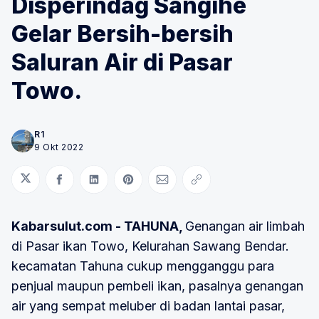
Disperindag Sangihe
Gelar Bersih-bersih
Saluran Air di Pasar
Towo.
R1
9 Okt 2022
Bagikan di Twitter
Bagikan di Facebook
Bagikan di LinkedIn
Bagikan di Pinterest
Bagikan melalui Email
Salin tautan
Kabarsulut.com - TAHUNA,
Genangan air limbah
di Pasar ikan Towo, Kelurahan Sawang Bendar.
kecamatan Tahuna cukup mengganggu para
penjual maupun pembeli ikan, pasalnya genangan
air yang sempat meluber di badan lantai pasar,