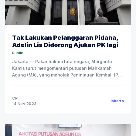
Tak Lakukan Pelanggaran Pidana,
Adelin Lis Didorong Ajukan PK lagi
Publik
Jakarta -- Pakar hukum tata negara, Margarito
Kamis turut mengomentari putusan Mahkamah
Agung (MA), yang menolak Peninjauan Kembali (PK)
Direktur Keuangan PT Keang Nam Developmen
Indonesia (KNDI), Adelin Lis. Dia mengatakan,
setiap narapidana atau ahli warisnya berhak
CP
Jakarta
mengajukan PK lebih dari satu kali, jika putusan
14 Nov 2023
pertama belum memenuhi rasa keadilan.