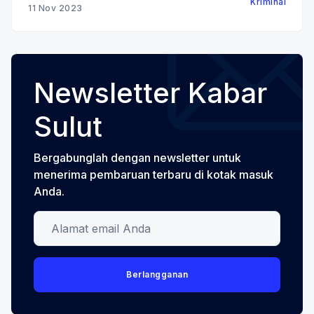
Kriminal
Indonesia Prof. Suparji Ahmad, dalam acara anotasi
11 Nov 2023
putusan Adelin Lis yang digelar di
Newsletter Kabar
Sulut
Bergabunglah dengan newsletter untuk
menerima pembaruan terbaru di kotak masuk
Anda.
Alamat email Anda
Berlangganan