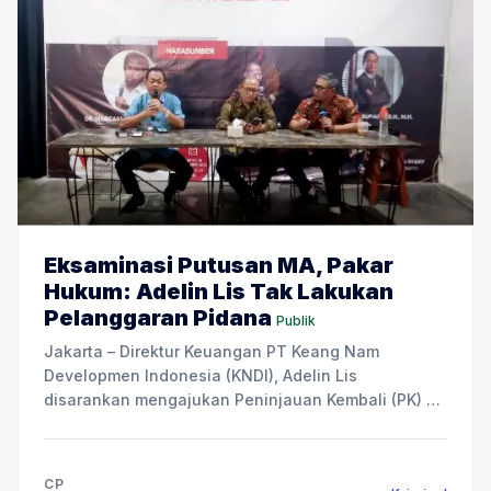
Eksaminasi Putusan MA, Pakar
Hukum: Adelin Lis Tak Lakukan
Pelanggaran Pidana
Publik
Jakarta – Direktur Keuangan PT Keang Nam
Developmen Indonesia (KNDI), Adelin Lis
disarankan mengajukan Peninjauan Kembali (PK) ke
Mahkamah Agung (MA). Usulan itu disarankan
Pakar Hukum Kehutanan Dr Sadino, SH, MH dan
Guru Besar Hukum Pidana Universitas Al-Azhar
CP