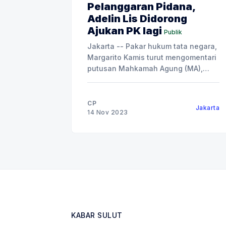
Pelanggaran Pidana,
Adelin Lis Didorong
Ajukan PK lagi
Publik
Jakarta -- Pakar hukum tata negara,
Margarito Kamis turut mengomentari
putusan Mahkamah Agung (MA),
yang menolak Peninjauan Kembali
(PK) Direktur Keuangan PT Keang
Nam Developmen Indonesia (KNDI),
CP
Jakarta
Adelin Lis. Dia mengatakan, setiap
14 Nov 2023
narapidana atau ahli warisnya
berhak mengajukan PK lebih dari
satu kali, jika putusan pertama
belum memenuhi rasa keadilan.
KABAR SULUT