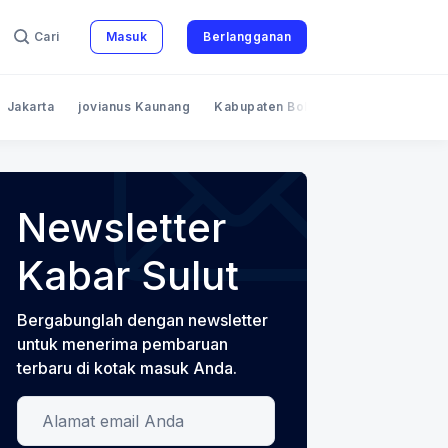
Cari
Masuk
Berlangganan
Jakarta
jovianus Kaunang
Kabupaten Bolaang Mongondow
Newsletter
Kabar Sulut
Bergabunglah dengan newsletter
untuk menerima pembaruan
 Email
an
terbaru di kotak masuk Anda.
Alamat email Anda