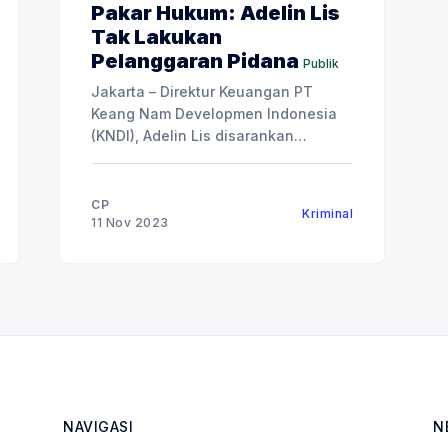
Pakar Hukum: Adelin Lis
Tak Lakukan
Pelanggaran Pidana
Publik
Jakarta – Direktur Keuangan PT
Keang Nam Developmen Indonesia
(KNDI), Adelin Lis disarankan
mengajukan Peninjauan Kembali (PK)
ke Mahkamah Agung (MA). Usulan
itu disarankan Pakar Hukum
CP
Kriminal
Kehutanan Dr Sadino, SH, MH dan
11 Nov 2023
Guru Besar Hukum Pidana
Universitas Al-Azhar Indonesia Prof.
Suparji Ahmad, dalam acara anotasi
putusan Adelin Lis yang digelar di
NAVIGASI
N