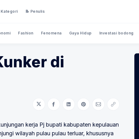
 Kategori
📝 Penulis
onomi
Fashion
Fenomena
Gaya Hidup
Investasi bodong
unker di
Bagikan di Twitter
Bagikan di Facebook
Bagikan di LinkedIn
Bagikan di Pinterest
Bagikan melalui
Salin taut
unjungan kerja Pj bupati kabupaten kepulauan
ungi wilayah pulau pulau terluar, khususnya