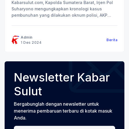
Kabarsulut.com, Kapolda Sumatera Barat, Irjen Pol
Suharyono mengungkapkan kronologi kasus
pembunuhan yang dilakukan oknum polisi, AKP
Dadang Iskandar (DI), terhadap korban yang juga
polisi, AKP Ryanto Ulil Anshar (RUA) yang menjabat
sebagai Kasat Reskrim Polres Solok Selatan. Pada
Admin
Berita
saat itu RUA sedang menyelidiki kasus terkait
1 Des 2024
adanya tambang ilegal jenis
Newsletter Kabar
Sulut
Bergabunglah dengan newsletter untuk
menerima pembaruan terbaru di kotak masuk
Anda.