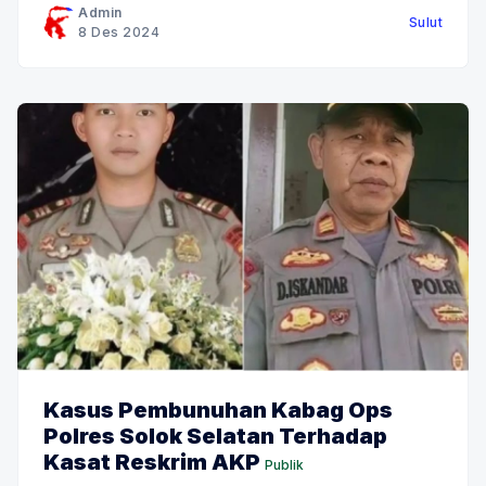
rumah sakit. Kepolisian sudah tidak lagi melakukan
Admin
Sulut
penjagaan dan para warga sudah beraktivitas
8 Des 2024
kembali
Kasus Pembunuhan Kabag Ops
Polres Solok Selatan Terhadap
Kasat Reskrim AKP
Publik